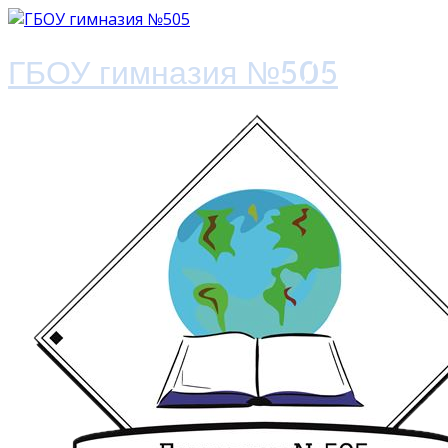
ГБОУ гимназия №505