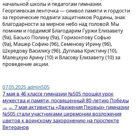
начальной школы и педагогам гимназии.
Георгиевская ленточка — символ памяти и гордости
за героические подвиги защитников Родины, знак
благодарности за мирное небо над головой. Мы
помним и гордимся! Благодарим Гуржи Елизавету
(9а), Басько Полину (9а), Горизонтову Софью
(9а), Машер Софию (9б), Семенову Ирину (9б),
Шкредову Василису (9б), Дуплава Кристину (10),
Малецкую Арину (10) и Власову Елизавету (10) за
проведение акции.
07.05.2025
admin505
Навигация
7 мая в 4б классе гимназии №505 прошëл урок
мужества и памяти, посвященный 80-летию Победы
по
→
← 7 мая активисты «Движения Первых» гимназии
записям
№505 стали участниками церемонии возложения
цветов к воинскому захоронению на проспекте
Ветеранов