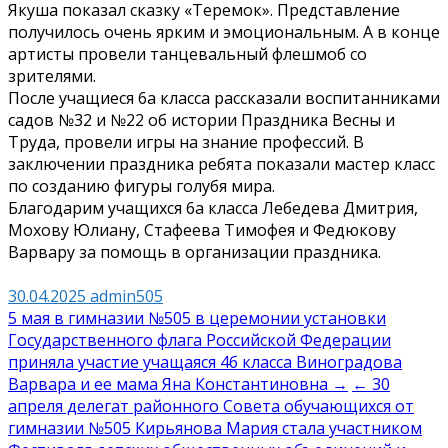
Якуша показал сказку «Теремок». Представление
получилось очень ярким и эмоциональным. А в конце
артисты провели танцевальный флешмоб со
зрителями.
После учащиеся 6а класса рассказали воспитанниками
садов №32 и №22 об истории Праздника Весны и
Труда, провели игры на знание профессий. В
заключении праздника ребята показали мастер класс
по созданию фигуры голубя мира.
Благодарим учащихся 6а класса Лебедева Дмитрия,
Мохову Юлиану, Стафеева Тимофея и Федюкову
Варвару за помощь в организации праздника.
30.04.2025
admin505
Навигация
5 мая в гимназии №505 в церемонии установки
Государственного флага Российской Федерации
по
приняла участие учащаяся 4б класса Виноградова
записям
Варвара и ее мама Яна Константиновна →
← 30
апреля делегат районного Совета обучающихся от
гимназии №505 Кирьянова Мария стала участником