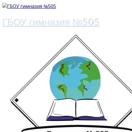
ГБОУ гимназия №505