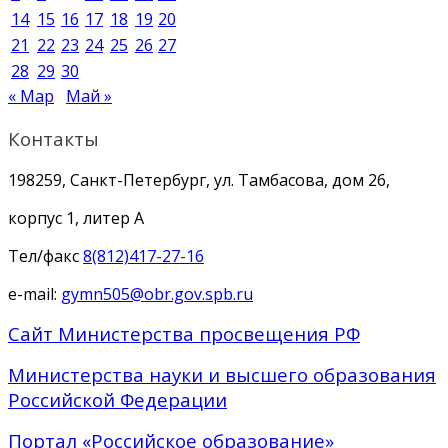
14
15
16
17
18
19
20
21
22
23
24
25
26
27
28
29
30
« Мар
Май »
Контакты
198259, Санкт-Петербург, ул. Тамбасова, дом 26,
корпус 1, литер А
Тел/факс
8(812)417-27-16
e-mail:
gymn505@obr.gov.spb.ru
Сайт Министерства просвещения РФ
Министерства науки и высшего образования
Российской Федерации
Портал «Российское образование»