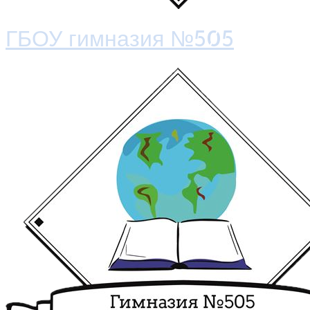
ГБОУ гимназия №505