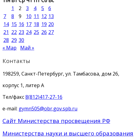
Пн
Вт
Ср
Чт
Пт
Сб
Вс
1
2
3
4
5
6
7
8
9
10
11
12
13
14
15
16
17
18
19
20
21
22
23
24
25
26
27
28
29
30
« Мар
Май »
Контакты
198259, Санкт-Петербург, ул. Тамбасова, дом 26,
корпус 1, литер А
Тел/факс
8(812)417-27-16
e-mail:
gymn505@obr.gov.spb.ru
Сайт Министерства просвещения РФ
Министерства науки и высшего образования