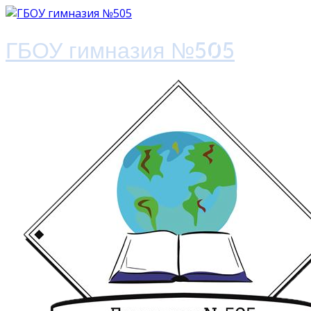
ГБОУ гимназия №505