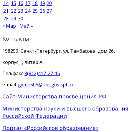
14
15
16
17
18
19
20
21
22
23
24
25
26
27
28
29
30
« Мар
Май »
Контакты
198259, Санкт-Петербург, ул. Тамбасова, дом 26,
корпус 1, литер А
Тел/факс
8(812)417-27-16
e-mail:
gymn505@obr.gov.spb.ru
Сайт Министерства просвещения РФ
Министерства науки и высшего образования
Российской Федерации
Портал «Российское образование»