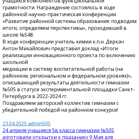
учащихся компонентов функциональной
грамотности. Награждение состоялось в ходе
районной научно-практическая конференции
«Развитие районной системы образования: подводим
итоги, определяем перспективы», проходившей в
школе №548.
В ходе конференции учитель химии к.п.н. Деркач
Антон Михайлович представил доклад «Итоги
реализации инновационного проекта по включению
школьной
медиации в систему воспитательной работы (на
районном, региональном и федеральном уровнях)»,
описывающий результаты деятельности гимназии
№505 в статусе экспериментальной площадки Санкт-
Петербурга в
2022-2024
гг.
Поздравляем авторский коллектив гимназии с
убедительной победой на районном конкурсе!
23.04.2025
admin505
Навигация
24 апреля учащиеся 5в класса гимназии №505
изготовили открытки к празднику 9 Мая для