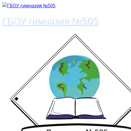
ГБОУ гимназия №505