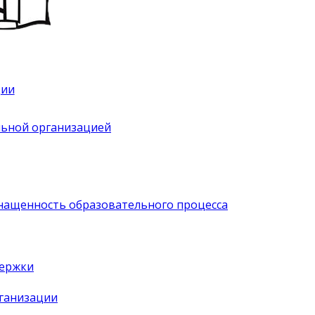
ции
льной организацией
нащенность образовательного процесса
держки
рганизации