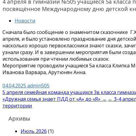
4 апреля в гимназии №505 учащиеся 5а класса
посвящённое Международному дню детской кни
Новости
Сначала было сообщение о знаменитом сказочнике Г.Х.
апреля, и было установлено празднование дня детской
насколько хорошо первоклассники знают сказки, зачита
узнали сразу. И в завершении мероприятия были созд
использования при чтении любимых сказок.
Мероприятие проводили учащиеся 5а класса Клипка Ми
Иванова Варвара, Арутюнян Анна.
04.04.2025
admin505
Навигация
5 апреля семейная команда учащихся 3в класса гимна
«Дружная семья знает ПДД от «А» до «Я» →
← 3-4 апре
по
территории
записям
Архивы
Июль 2026
(1)