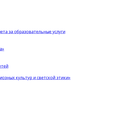
чета за образовательные услуги
а»
етей
иозных культур и светской этики»