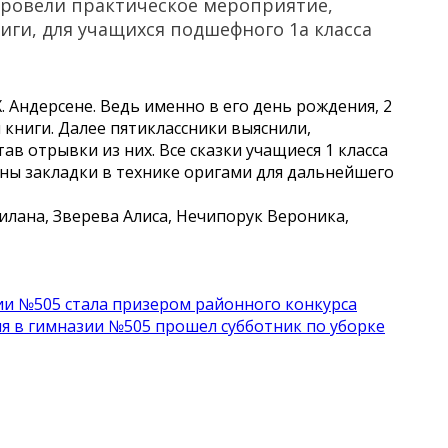
 провели практическое мероприятие,
ги, для учащихся подшефного 1а класса
 Андерсене. Ведь именно в его день рождения, 2
 книги. Далее пятиклассники выяснили,
в отрывки из них. Все сказки учащиеся 1 класса
аны закладки в технике оригами для дальнейшего
лана, Зверева Алиса, Нечипорук Вероника,
зии №505 стала призером районного конкурса
ля в гимназии №505 прошел субботник по уборке