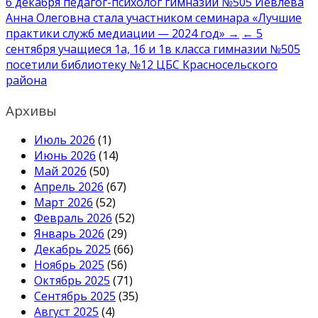
Навигация
6 декабря педагог-психолог гимназии №505 Иевлева
Анна Олеговна стала участником семинара «Лучшие
по
практики служб медиации — 2024 год» →
← 5
записям
сентября учащиеся 1а, 1б и 1в класса гимназии №505
посетили библиотеку №12 ЦБС Красносельского
района
Архивы
Июль 2026
(1)
Июнь 2026
(14)
Май 2026
(50)
Апрель 2026
(67)
Март 2026
(52)
Февраль 2026
(52)
Январь 2026
(29)
Декабрь 2025
(66)
Ноябрь 2025
(56)
Октябрь 2025
(71)
Сентябрь 2025
(35)
Август 2025
(4)