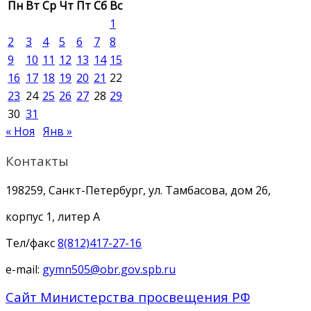
Пн
Вт
Ср
Чт
Пт
Сб
Вс
1
2
3
4
5
6
7
8
9
10
11
12
13
14
15
16
17
18
19
20
21
22
23
24
25
26
27
28
29
30
31
« Ноя
Янв »
Контакты
198259, Санкт-Петербург, ул. Тамбасова, дом 26,
корпус 1, литер А
Тел/факс
8(812)417-27-16
e-mail:
gymn505@obr.gov.spb.ru
Сайт Министерства просвещения РФ