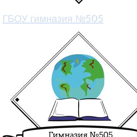
ГБОУ гимназия №505