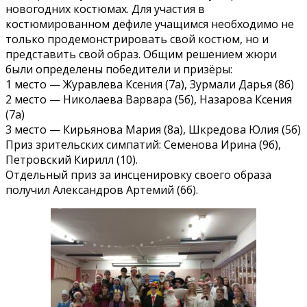
новогодних костюмах. Для участия в
костюмированном дефиле учащимся необходимо не
только продемонстрировать свой костюм, но и
представить свой образ. Общим решением жюри
были определены победители и призёры:
1 место — Журавлева Ксения (7а), Зурмали Дарья (8б)
2 место — Николаева Варвара (5б), Назарова Ксения
(7а)
3 место — Кирьянова Мария (8а), Шкредова Юлия (5б)
Приз зрительских симпатий: Семенова Ирина (9б),
Петровский Кирилл (10).
Отдельный приз за инсценировку своего образа
получил Александров Артемий (6б).