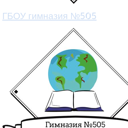
ГБОУ гимназия №505