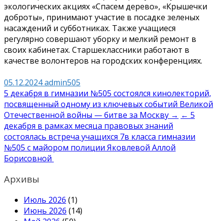
экологических акциях «Спасем дерево», «Крышечки
доброты», принимают участие в посадке зеленых
насаждений и субботниках. Также учащиеся
регулярно совершают уборку и мелкий ремонт в
своих кабинетах. Старшеклассники работают в
качестве волонтеров на городских конференциях.
05.12.2024
admin505
Навигация
5 декабря в гимназии №505 состоялся кинолекторий,
посвященный одному из ключевых событий Великой
по
Отечественной войны — битве за Москву →
← 5
записям
декабря в рамках месяца правовых знаний
состоялась встреча учащихся 7в класса гимназии
№505 с майором полиции Яковлевой Аллой
Борисовной
Архивы
Июль 2026
(1)
Июнь 2026
(14)