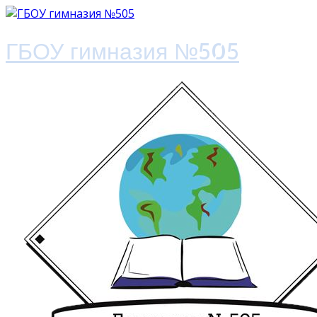
ГБОУ гимназия №505