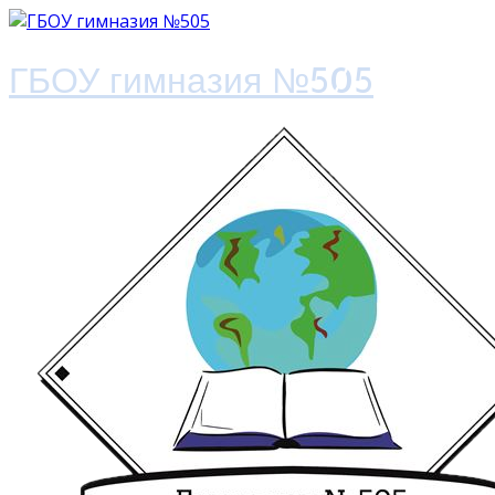
ГБОУ гимназия №505