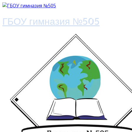
ГБОУ гимназия №505