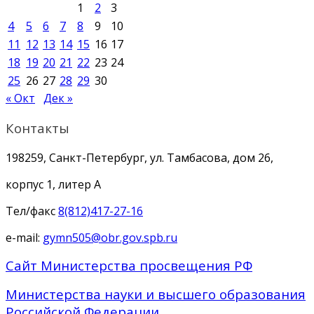
1
2
3
4
5
6
7
8
9
10
11
12
13
14
15
16
17
18
19
20
21
22
23
24
25
26
27
28
29
30
« Окт
Дек »
Контакты
198259, Санкт-Петербург, ул. Тамбасова, дом 26,
корпус 1, литер А
Тел/факс
8(812)417-27-16
e-mail:
gymn505@obr.gov.spb.ru
Сайт Министерства просвещения РФ
Министерства науки и высшего образования
Российской Федерации