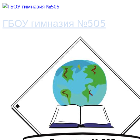
ГБОУ гимназия №505