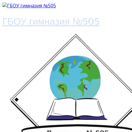
ГБОУ гимназия №505