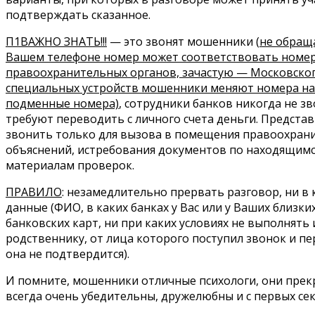
подтверждать сказанное.
П1ВАЖНО ЗНАТЬ!!!
— это звонят мошенники (
не обращ
Вашем телефоне номер может соответствовать номер
правоохранительных органов, зачастую — Московского 
специальных устройств мошенники меняют номера на
подменные номера)
, сотрудники банков никогда не зв
требуют переводить с личного счета деньги. Предста
звонить только для вызова в помещения правоохрани
объяснений, истребования документов по находящимс
материалам проверок.
ПРАВИЛО
: незамедлительно прервать разговор, ни в
данные (ФИО, в каких банках у Вас или у Ваших близки
банковских карт, ни при каких условиях не выполнят
родственнику, от лица которого поступил звонок и п
она не подтвердится).
И помните, мошенники отличные психологи, они прек
всегда очень убедительны, дружелюбны и с первых сек