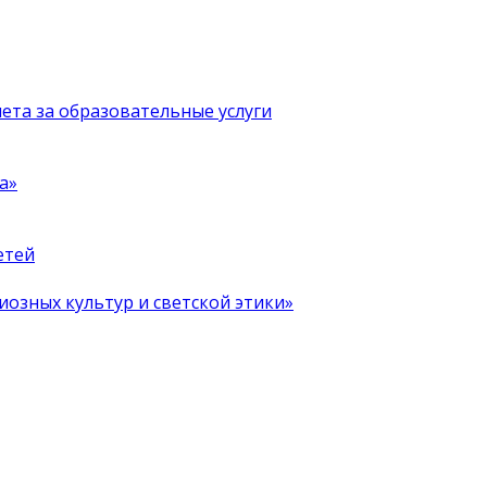
чета за образовательные услуги
а»
етей
иозных культур и светской этики»