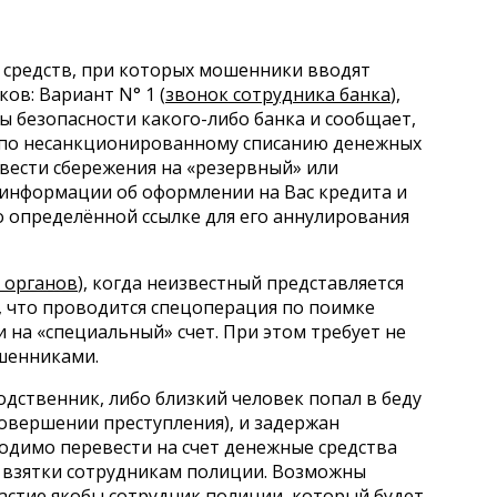
средств, при которых мошенники вводят
ов: Вариант N° 1 (
звонок сотрудника банка
),
ы безопасности какого-либо банка и сообщает,
и по несанкционированному списанию денежных
ревести сбережения на «резервный» или
 информации об оформлении на Вас кредита и
 определённой ссылке для его аннулирования
 органов
), когда неизвестный представляется
т, что проводится спецоперация по поимке
 на «специальный» счет. При этом требует не
ошенниками.
одственник, либо близкий человек попал в беду
совершении преступления), и задержан
одимо перевести на счет денежные средства
е взятки сотрудникам полиции. Возможны
астие якобы сотрудник полиции, который будет