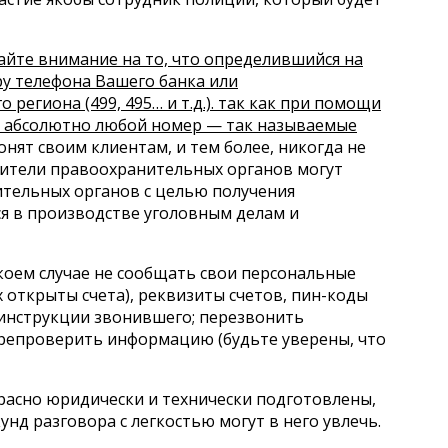
айте внимание на то, что определившийся на
у телефона Вашего банка или
региона (499, 495… и т.д.). так как при помощи
 абсолютно любой номер — так называемые
онят своим клиентам, и тем более, никогда не
вители правоохранительных органов могут
тельных органов с целью получения
я в производстве уголовным делам и
 коем случае не сообщать свои персональные
х открыты счета), реквизиты счетов, пин-коды
ь инструкции звонившего; перезвонить
ерепроверить информацию (будьте уверены, что
расно юридически и технически подготовлены,
унд разговора с легкостью могут в него увлечь.