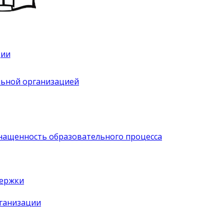
ции
льной организацией
нащенность образовательного процесса
держки
рганизации