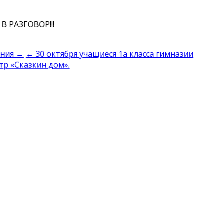
 РАЗГОВОР!!!
ения →
← 30 октября учащиеся 1а класса гимназии
тр «Сказкин дом».