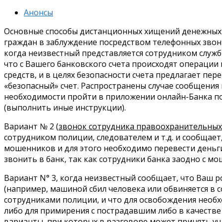
Анонсы
Основные способы дистанционных хищений денежных 
граждан в заблуждение посредством телефонных звонк
когда неизвестный представляется сотрудником служб
что с Вашего банковского счета происходят операци
средств, и в целях безопасности счета предлагает пе
«безопасный» счет. Распространены случае сообщения
необходимости пройти в приложении онлайн-Банка по
(выполнить иные инструкции).
Вариант № 2 (
звонок сотрудника правоохранительных
сотрудником полиции, следователем и т.д. и сообщае
мошенников и для этого необходимо перевести деньги
звонить в банк, так как сотрудники банка заодно с м
Вариант N° 3, когда неизвестный сообщает, что Ваш р
(например, машиной сбил человека или обвиняется в 
сотрудниками полиции, и что для освобождения необх
либо для примирения с пострадавшим либо в качеств
варианты, при которых в разговоре может принять уч