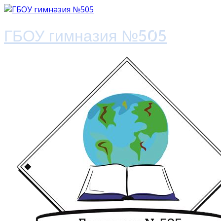
ГБОУ гимназия №505