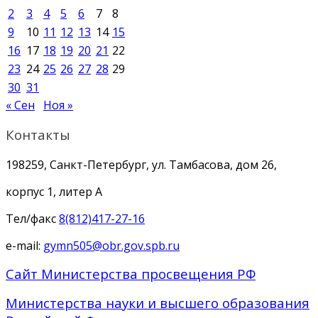
2
3
4
5
6
7
8
9
10
11
12
13
14
15
16
17
18
19
20
21
22
23
24
25
26
27
28
29
30
31
« Сен
Ноя »
Контакты
198259, Санкт-Петербург, ул. Тамбасова, дом 26,
корпус 1, литер А
Тел/факс
8(812)417-27-16
e-mail:
gymn505@obr.gov.spb.ru
Сайт Министерства просвещения РФ
Министерства науки и высшего образования