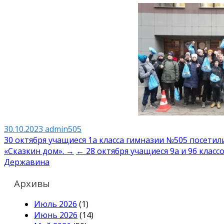
30.10.2023
admin505
Навигация
30 октября учащиеся 1а класса гимназии №505 посетил
«Сказкин дом». →
← 28 октября учащиеся 9а и 9б класс
по
Державина
записям
Архивы
Июль 2026
(1)
Июнь 2026
(14)