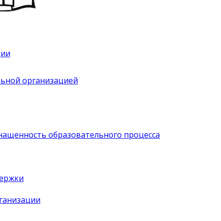
ции
льной организацией
нащенность образовательного процесса
держки
рганизации