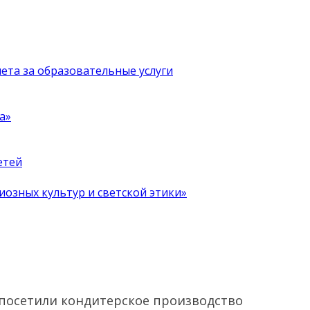
чета за образовательные услуги
а»
етей
иозных культур и светской этики»
 посетили кондитерское производство