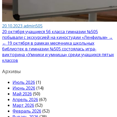
20.10.2023
admin505
Навигация
20 октября учащиеся 5б класса гимназии №505
побывали с экскурсией на киностудии «Ленфильм» →
по
← 19 октября в рамках месячника школьных
записям
библиотек в гимназии №505 состоялась игра-
викторина «Умники и умницы» среди учащихся пятых
классов
Архивы
Июль 2026
(1)
Июнь 2026
(14)
Май 2026
(50)
Апрель 2026
(67)
Март 2026
(52)
Февраль 2026
(52)
Январь 2026
(29)