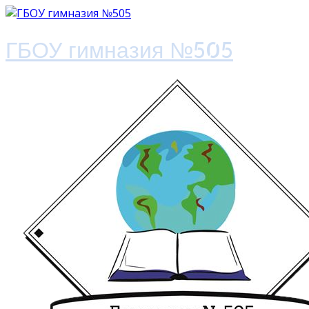
ГБОУ гимназия №505