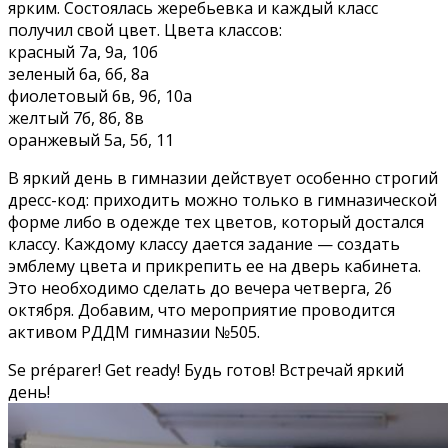
ярким. Состоялась жеребьевка и каждый класс
получил свой цвет. Цвета классов:
красный 7а, 9а, 10б
зеленый 6а, 6б, 8а
фиолетовый 6в, 9б, 10а
желтый 7б, 8б, 8в
оранжевый 5а, 5б, 11
В яркий день в гимназии действует особенно строгий
дресс-код: приходить можно только в гимназической
форме либо в одежде тех цветов, который достался
классу. Каждому классу дается задание — создать
эмблему цвета и прикрепить ее на дверь кабинета.
Это необходимо сделать до вечера четверга, 26
октября. Добавим, что мероприятие проводится
активом РДДМ гимназии №505.
Se préparer! Get ready! Будь готов! Встречай яркий
день!