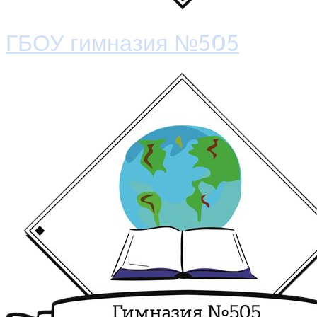
ГБОУ гимназия №505