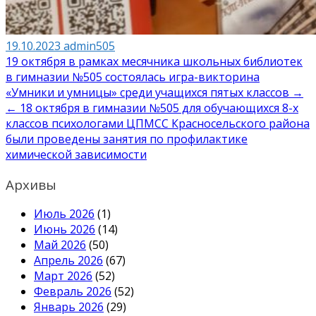
19.10.2023
admin505
Навигация
19 октября в рамках месячника школьных библиотек
в гимназии №505 состоялась игра-викторина
по
«Умники и умницы» среди учащихся пятых классов →
записям
← 18 октября в гимназии №505 для обучающихся 8-х
классов психологами ЦПМСС Красносельского района
были проведены занятия по профилактике
химической зависимости
Архивы
Июль 2026
(1)
Июнь 2026
(14)
Май 2026
(50)
Апрель 2026
(67)
Март 2026
(52)
Февраль 2026
(52)
Январь 2026
(29)