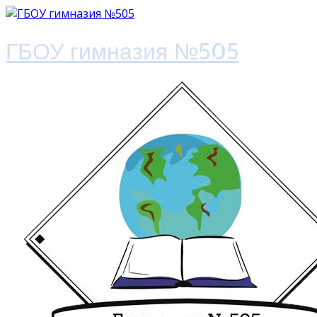
ГБОУ гимназия №505