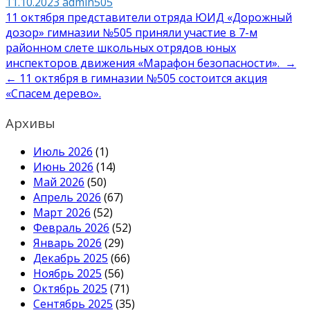
11.10.2023
admin505
Навигация
11 октября представители отряда ЮИД «Дорожный
дозор» гимназии №505 приняли участие в 7-м
по
районном слете школьных отрядов юных
записям
инспекторов движения «Марафон безопасности». →
← 11 октября в гимназии №505 состоится акция
«Спасем дерево».
Архивы
Июль 2026
(1)
Июнь 2026
(14)
Май 2026
(50)
Апрель 2026
(67)
Март 2026
(52)
Февраль 2026
(52)
Январь 2026
(29)
Декабрь 2025
(66)
Ноябрь 2025
(56)
Октябрь 2025
(71)
Сентябрь 2025
(35)