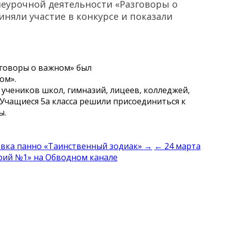
внеурочной деятельности «Разговоры о
няли участие в конкурсе и показали
зговоры о важном» был
ом».
учеников школ, гимназий, лицеев, колледжей,
 Учащиеся 5а класса решили присоединиться к
ы.
авка панно «Таинственный зодиак» →
← 24 марта
арий №1» на Обводном канале