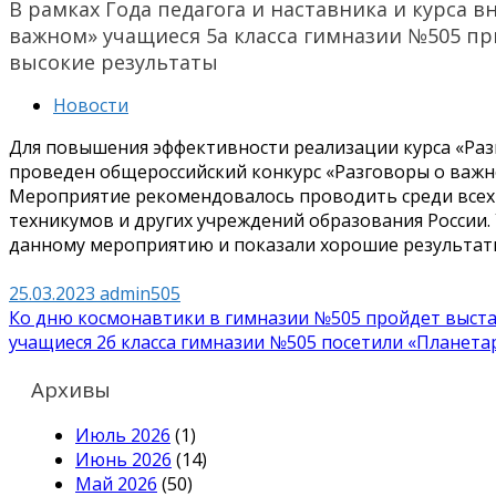
В рамках Года педагога и наставника и курса 
важном» учащиеся 5а класса гимназии №505 при
высокие результаты
Новости
Для повышения эффективности реализации курса «Ра
проведен общероссийский конкурс «Разговоры о важн
Мероприятие рекомендовалось проводить среди всех 
техникумов и других учреждений образования России.
данному мероприятию и показали хорошие результат
25.03.2023
admin505
Навигация
Ко дню космонавтики в гимназии №505 пройдет выст
учащиеся 2б класса гимназии №505 посетили «Планет
по
записям
Архивы
Июль 2026
(1)
Июнь 2026
(14)
Май 2026
(50)