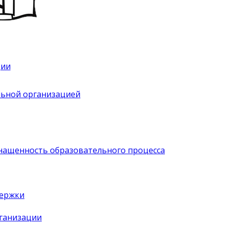
ции
льной организацией
нащенность образовательного процесса
держки
рганизации