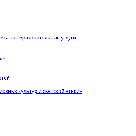
чета за образовательные услуги
а»
етей
иозных культур и светской этики»