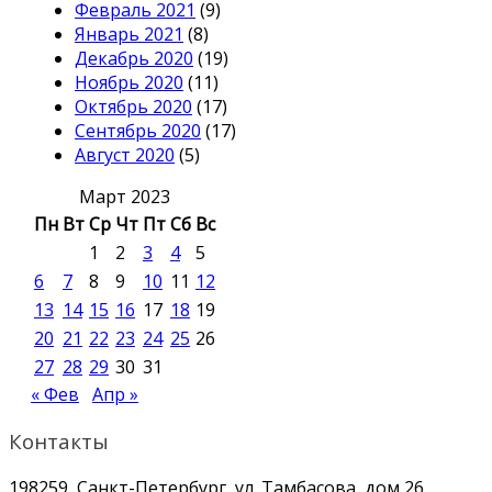
Февраль 2021
(9)
Январь 2021
(8)
Декабрь 2020
(19)
Ноябрь 2020
(11)
Октябрь 2020
(17)
Сентябрь 2020
(17)
Август 2020
(5)
Март 2023
Пн
Вт
Ср
Чт
Пт
Сб
Вс
1
2
3
4
5
6
7
8
9
10
11
12
13
14
15
16
17
18
19
20
21
22
23
24
25
26
27
28
29
30
31
« Фев
Апр »
Контакты
198259, Санкт-Петербург, ул. Тамбасова, дом 26,