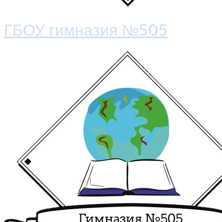
ГБОУ гимназия №505