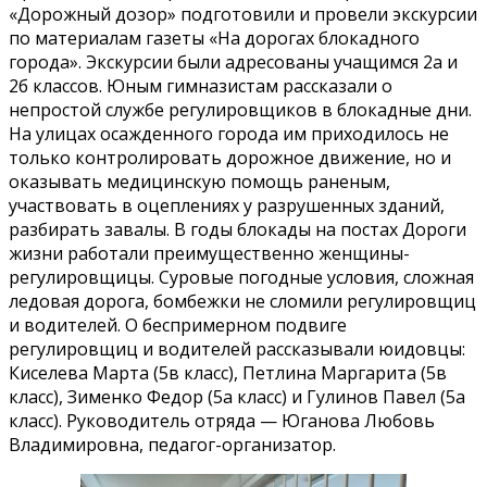
«Дорожный дозор» подготовили и провели экскурсии
по материалам газеты «На дорогах блокадного
города». Экскурсии были адресованы учащимся 2а и
2б классов. Юным гимназистам рассказали о
непростой службе регулировщиков в блокадные дни.
На улицах осажденного города им приходилось не
только контролировать дорожное движение, но и
оказывать медицинскую помощь раненым,
участвовать в оцеплениях у разрушенных зданий,
разбирать завалы. В годы блокады на постах Дороги
жизни работали преимущественно женщины-
регулировщицы. Суровые погодные условия, сложная
ледовая дорога, бомбежки не сломили регулировщиц
и водителей. О беспримерном подвиге
регулировщиц и водителей рассказывали юидовцы:
Киселева Марта (5в класс), Петлина Маргарита (5в
класс), Зименко Федор (5а класс) и Гулинов Павел (5а
класс). Руководитель отряда — Юганова Любовь
Владимировна, педагог-организатор.