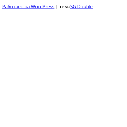
Работает на WordPress
| тема
SG Double