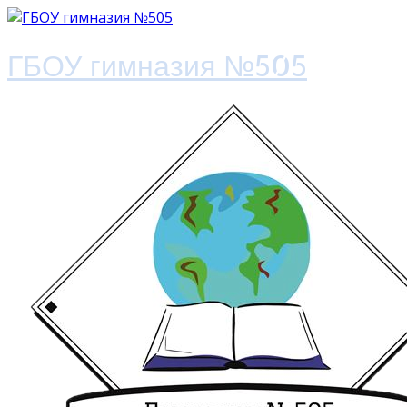
ГБОУ гимназия №505