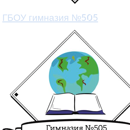
ГБОУ гимназия №505