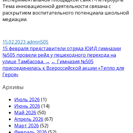
Тема инновационной деятельности связана с
раскрытием воспитательного потенциала школьной
медиации.
15.02.2023
admin505
Навигация
15 февраля представители отряда ЮИД гимназии
№505 провели рейд у пешеходного перехода на
по
улице Тамбасова. →
← Гимназия №505
записям
присоединилась к Всероссийской акции «Тепло для
Героя»
Архивы
Июль 2026
(1)
Июнь 2026
(14)
Май 2026
(50)
Апрель 2026
(67)
Март 2026
(52)
Февраль 2026
(52)