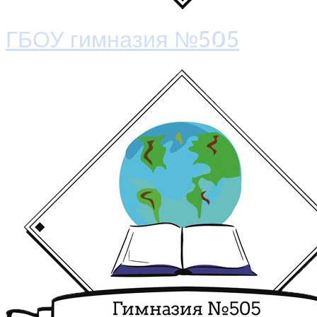
ГБОУ гимназия №505