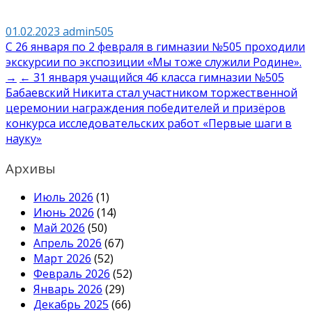
01.02.2023
admin505
Навигация
С 26 января по 2 февраля в гимназии №505 проходили
экскурсии по экспозиции «Мы тоже служили Родине».
по
→
← 31 января учащийся 4б класса гимназии №505
записям
Бабаевский Никита стал участником торжественной
церемонии награждения победителей и призёров
конкурса исследовательских работ «Первые шаги в
науку»
Архивы
Июль 2026
(1)
Июнь 2026
(14)
Май 2026
(50)
Апрель 2026
(67)
Март 2026
(52)
Февраль 2026
(52)
Январь 2026
(29)
Декабрь 2025
(66)