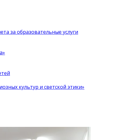
чета за образовательные услуги
а»
етей
иозных культур и светской этики»