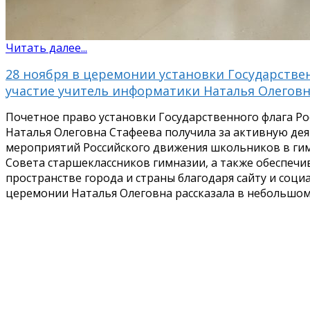
Читать далее...
28 ноября в церемонии установки Государстве
участие учитель информатики Наталья Олеговн
Почетное право установки Государственного флага Р
Наталья Олеговна Стафеева получила за активную де
мероприятий Российского движения школьников в гим
Совета старшеклассников гимназии, а также обеспеч
пространстве города и страны благодаря сайту и соц
церемонии Наталья Олеговна рассказала в небольшо