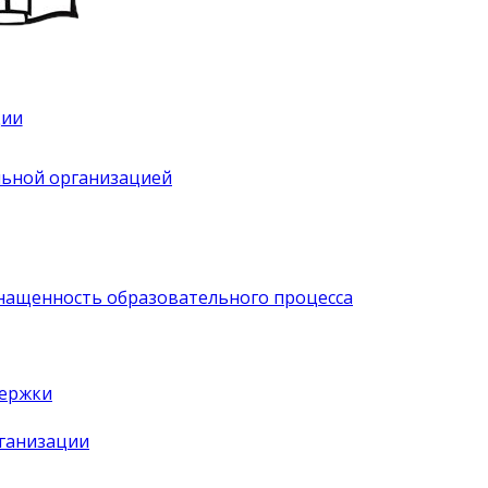
ции
льной организацией
нащенность образовательного процесса
держки
рганизации