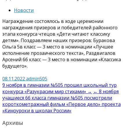
Новости
Награждение состоялось в ходе церемонии
награждения призеров и победителей районного
этапа конкурса чтецов «Дети читают классику
детям». Поздравляем наших призеров: Буракова
Ольга 5в класс — 3 место в номинации «Лучшее
исполнение прозаического текста», Раздвигалов
Арсений 6б класс — 3 место в номинации «Классика
будущего».
08.11.2022
admin505
Навигация
9 ноября в гимназии №505 прошел школьный тур
конкурса «Разукрасим мир стихами» →
← 8 ноября
по
учащиеся 6б класса гимназии №505 посмотрели
записям
короткометражный фильм «Первое дело» проекта
«Киноуроки в школах России»
Архивы