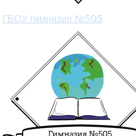
ГБОУ гимназия №505