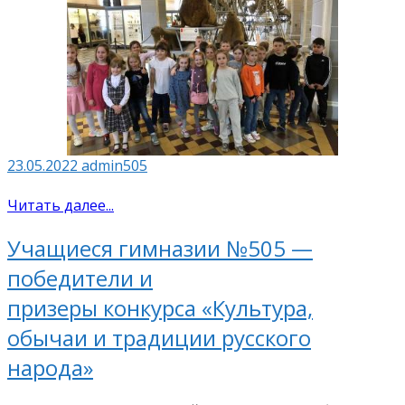
23.05.2022
admin505
Читать далее...
Учащиеся гимназии №505 —
победители и
призеры конкурса «Культура,
обычаи и традиции русского
народа»