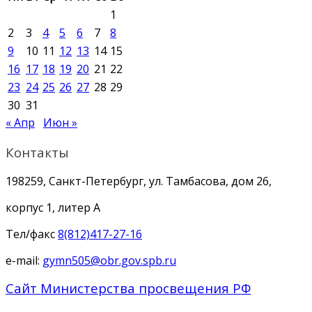
1
2
3
4
5
6
7
8
9
10
11
12
13
14
15
16
17
18
19
20
21
22
23
24
25
26
27
28
29
30
31
« Апр
Июн »
Контакты
198259, Санкт-Петербург, ул. Тамбасова, дом 26,
корпус 1, литер А
Тел/факс
8(812)417-27-16
e-mail:
gymn505@obr.gov.spb.ru
Сайт Министерства просвещения РФ