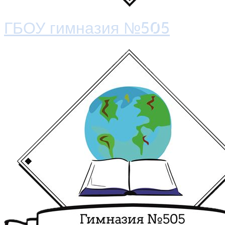
ГБОУ гимназия №505