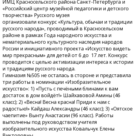
ИМЦ Красносельского района Санкт-Петербурга и
«Российский центр музейной педагогики и детского
творчества» Русского музея
организовали конкурс «Культура, обычаи и традиции
русского народа», проводимый в Красносельском
районе в рамках Года народного искусства и
нематериального культурного наследия народов
России и инициативного проекта «Искусство видеть
мир прекрасным» для детей от 6 до 17 лет. Конкурс
проводится с целью активизации интереса к истории
и традициям русского народа.
Гимназия №505 не осталась в стороне и представила
три работы в номинации «Изобразительное
искусство»: 1) «Пусть с печёными блинами к вам
достаток в дом войдёт!» Шайхавовой Амины (4б
класс); 2) «Весна! Весна красна! Приди к нам с
радостью!» Кайдаш Александры (4б класс); 3) «Оятское
чаепитие» Вынту Анастасии (9б класс). Работы
выполнены под руководством учителя
изобразительного искусства Ковальчук Елены
Викторовны.