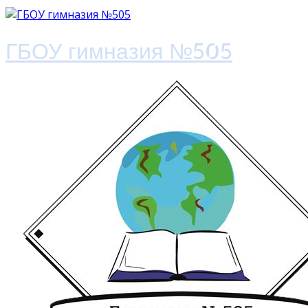
ГБОУ гимназия №505