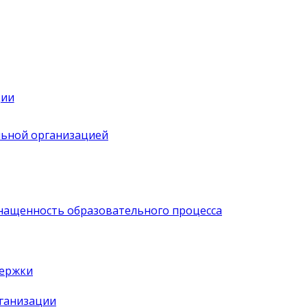
ции
льной организацией
нащенность образовательного процесса
держки
рганизации