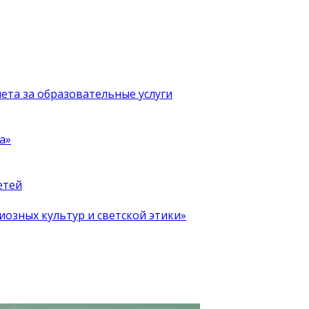
чета за образовательные услуги
а»
етей
иозных культур и светской этики»