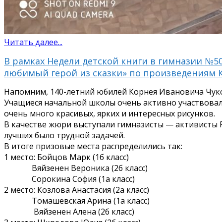
Читать далее...
В рамках Недели детской книги в гимназии №5
любимый герой из сказки» по произведениям 
Напомним, 140-летний юбилей Корнея Ивановича Чуков
Учащиеся начальной школы очень активно участвовали
очень много красивых, ярких и интересных рисунков.
В качестве жюри выступали гимназисты — активисты 
лучших было трудной задачей.
В итоге призовые места распределились так:
1 место: Бойцов Марк (1б класс)
Вяйзенен Вероника (2б класс)
Сорокина София (1а класс)
2 место: Козлова Анастасия (2а класс)
Томашевская Арина (1а класс)
Вяйзенен Алена (2б класс)