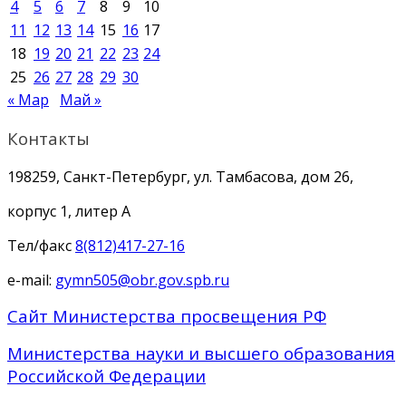
4
5
6
7
8
9
10
11
12
13
14
15
16
17
18
19
20
21
22
23
24
25
26
27
28
29
30
« Мар
Май »
Контакты
198259, Санкт-Петербург, ул. Тамбасова, дом 26,
корпус 1, литер А
Тел/факс
8(812)417-27-16
e-mail:
gymn505@obr.gov.spb.ru
Сайт Министерства просвещения РФ
Министерства науки и высшего образования
Российской Федерации