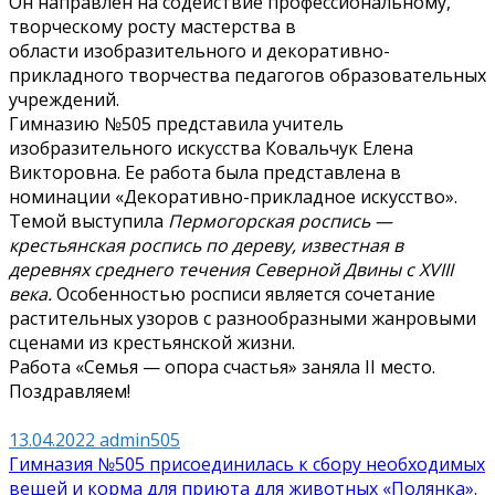
Он направлен на содействие профессиональному,
творческому росту мастерства в
области изобразительного и декоративно-
прикладного творчества педагогов образовательных
учреждений.
Гимназию №505 представила учитель
изобразительного искусства Ковальчук Елена
Викторовна. Ее работа была представлена в
номинации «Декоративно-прикладное искусство».
Темой выступила
Пермогорская роспись —
крестьянская роспись по дереву, известная в
деревнях среднего течения Северной Двины с XVIII
века.
Особенностью росписи является сочетание
растительных узоров с разнообразными жанровыми
сценами из крестьянской жизни.
Работа «Семья — опора счастья» заняла II место.
Поздравляем!
13.04.2022
admin505
Навигация
Гимназия №505 присоединилась к сбору необходимых
вещей и корма для приюта для животных «Полянка».