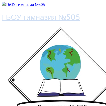
ГБОУ гимназия №505