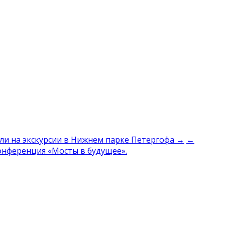
али на экскурсии в Нижнем парке Петергофа →
←
конференция «Мосты в будущее».