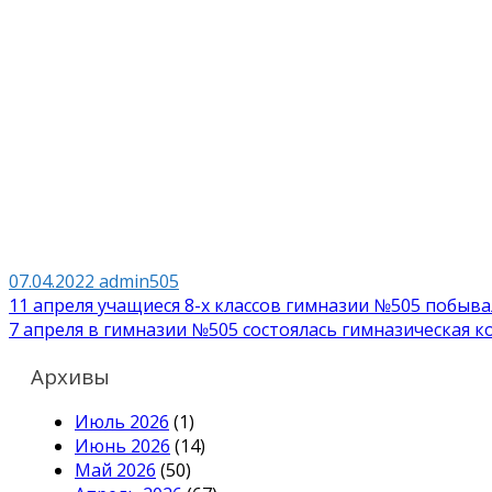
07.04.2022
admin505
Навигация
11 апреля учащиеся 8-х классов гимназии №505 побыв
7 апреля в гимназии №505 состоялась гимназическая 
по
записям
Архивы
Июль 2026
(1)
Июнь 2026
(14)
Май 2026
(50)