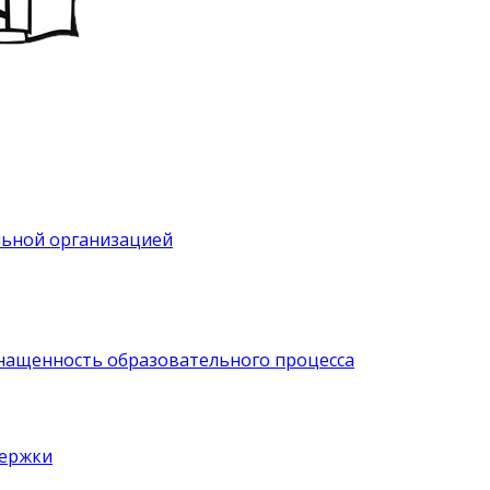
льной организацией
нащенность образовательного процесса
держки