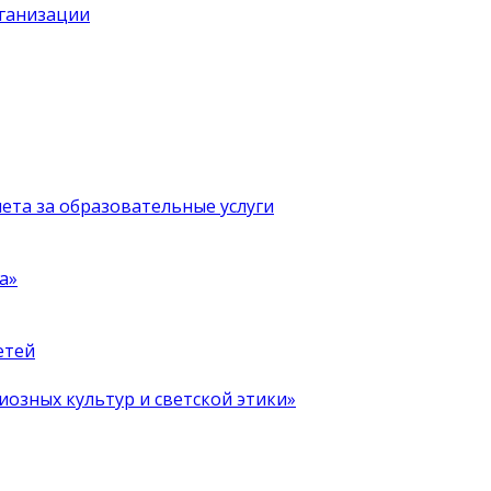
рганизации
чета за образовательные услуги
а»
етей
иозных культур и светской этики»