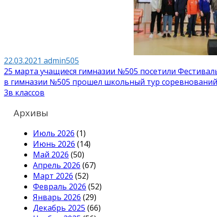
22.03.2021
admin505
Навигация
25 марта учащиеся гимназии №505 посетили Фестивал
в гимназии №505 прошел школьный тур соревнований «
по
3в классов
записям
Архивы
Июль 2026
(1)
Июнь 2026
(14)
Май 2026
(50)
Апрель 2026
(67)
Март 2026
(52)
Февраль 2026
(52)
Январь 2026
(29)
Декабрь 2025
(66)