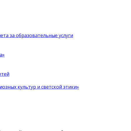
чета за образовательные услуги
а»
етей
иозных культур и светской этики»