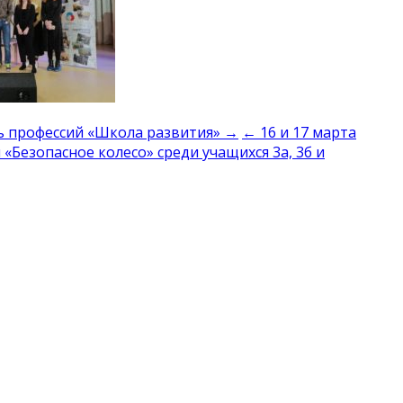
ь профессий «Школа развития» →
← 16 и 17 марта
Безопасное колесо» среди учащихся 3а, 3б и