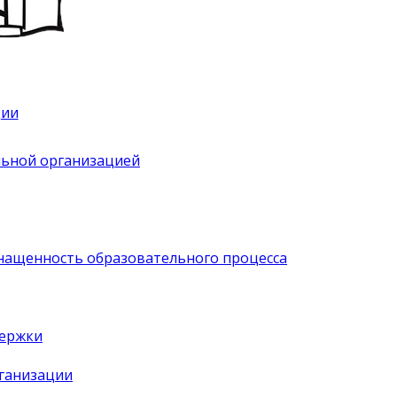
ции
льной организацией
нащенность образовательного процесса
держки
рганизации