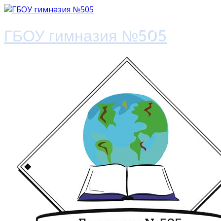
ГБОУ гимназия №505