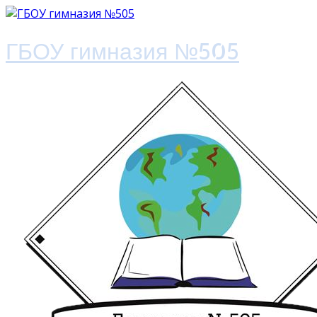
ГБОУ гимназия №505