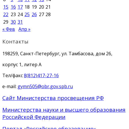
15
16
17
18
19
20
21
22
23
24
25
26
27
28
29
30
31
« Фев
Апр »
Контакты
198259, Санкт-Петербург, ул. Тамбасова, дом 26,
корпус 1, литер А
Тел/факс
8(812)417-27-16
e-mail:
gymn505@obr.gov.spb.ru
Сайт Министерства просвещения РФ
Министерства науки и высшего образования
Российской Федерации
Портал «Российское образование»