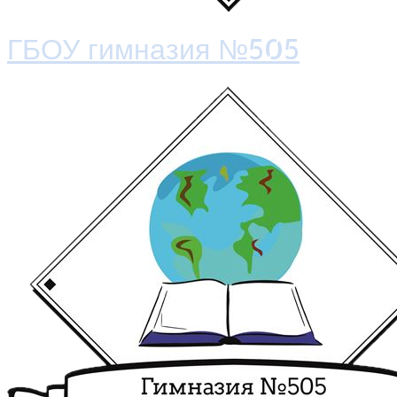
ГБОУ гимназия №505