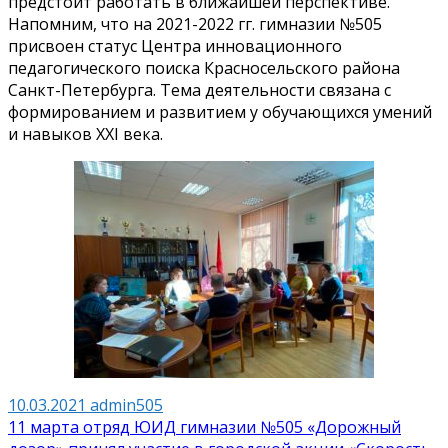
предстоит работать в ближайшей перспективе.
Напомним, что на
2021-2022
гг. гимназии №505
присвоен статус Центра инновационного
педагогического поиска Красносельского района
Санкт-Петербурга. Тема деятельности связана с
формированием и развитием у обучающихся умений
и навыков XXI века.
10.03.2021
admin505
Навигация
11 марта отряд ЮИД гимназии №505 «Дорожный