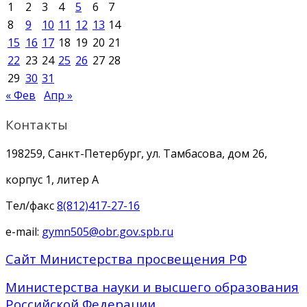
1
2
3
4
5
6
7
8
9
10
11
12
13
14
15
16
17
18
19
20
21
22
23
24
25
26
27
28
29
30
31
« Фев
Апр »
Контакты
198259, Санкт-Петербург, ул. Тамбасова, дом 26,
корпус 1, литер А
Тел/факс
8(812)417-27-16
e-mail:
gymn505@obr.gov.spb.ru
Сайт Министерства просвещения РФ
Министерства науки и высшего образования
Российской Федерации