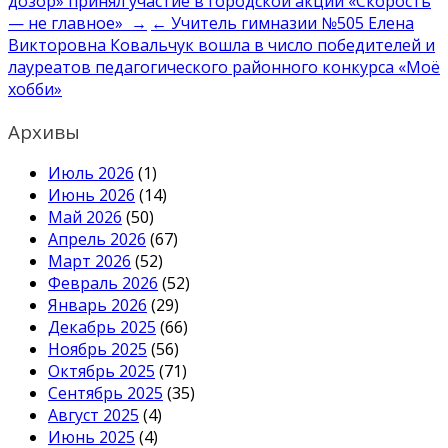
дозор» принял участие в городской акции «Скорость
по
— не главное» →
← Учитель гимназии №505 Елена
записям
Викторовна Ковальчук вошла в число победителей и
лауреатов педагогического районного конкурса «Моё
хобби»
Архивы
Июль 2026
(1)
Июнь 2026
(14)
Май 2026
(50)
Апрель 2026
(67)
Март 2026
(52)
Февраль 2026
(52)
Январь 2026
(29)
Декабрь 2025
(66)
Ноябрь 2025
(56)
Октябрь 2025
(71)
Сентябрь 2025
(35)
Август 2025
(4)
Июнь 2025
(4)