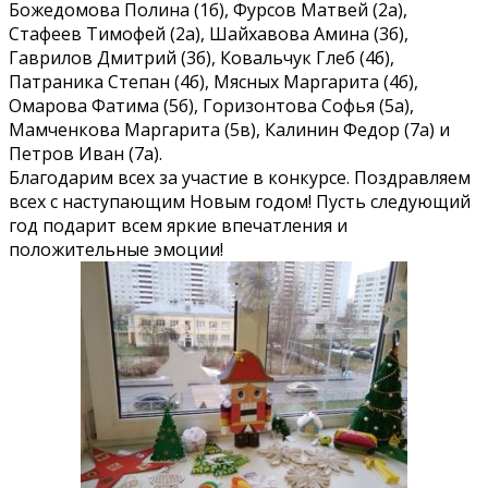
Божедомова Полина (1б), Фурсов Матвей (2а),
Стафеев Тимофей (2а), Шайхавова Амина (3б),
Гаврилов Дмитрий (3б), Ковальчук Глеб (4б),
Патраника Степан (4б), Мясных Маргарита (4б),
Омарова Фатима (5б), Горизонтова Софья (5а),
Мамченкова Маргарита (5в), Калинин Федор (7а) и
Петров Иван (7а).
Благодарим всех за участие в конкурсе. Поздравляем
всех с наступающим Новым годом! Пусть следующий
год подарит всем яркие впечатления и
положительные эмоции!