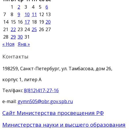
1
2
3
4
5
6
7
8
9
10
11
12
13
14
15
16
17
18
19
20
21
22
23
24
25
26
27
28
29
30
31
« Ноя
Янв »
Контакты
198259, Санкт-Петербург, ул. Тамбасова, дом 26,
корпус 1, литер А
Тел/факс
8(812)417-27-16
e-mail:
gymn505@obr.gov.spb.ru
Сайт Министерства просвещения РФ
Министерства науки и высшего образования