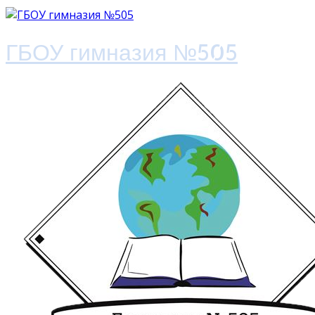
ГБОУ гимназия №505