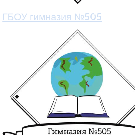
ГБОУ гимназия №505