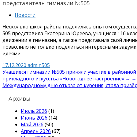
представитель гимназии №505
Новости
Несколько школ района поделились опытом осуществ
505 представила Екатерина Юреева, учащиеся 11б клас
движении в гимназии, а также представила свой лич
позволило не только поделиться интересными задумк
идеями.
17.12.2020
admin505
Навигация
Учащиеся гимназии №505 приняли участие в районной
прикладного искусства «Новогоднее настроение» →
← 
по
Международному дню отказа от курения, стала призёр
записям
Архивы
Июль 2026
(1)
Июнь 2026
(14)
Май 2026
(50)
Апрель 2026
(67)