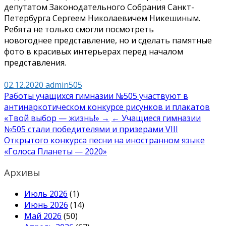
депутатом Законодательного Собрания Санкт-
Петербурга Сергеем Николаевичем Никешиным.
Ребята не только смогли посмотреть
новогоднее представление, но и сделать памятные
фото в красивых интерьерах перед началом
представления.
02.12.2020
admin505
Навигация
Работы учащихся гимназии №505 участвуют в
антинаркотическом конкурсе рисунков и плакатов
по
«Твой выбор — жизнь!» →
← Учащиеся гимназии
записям
№505 стали победителями и призерами VIII
Открытого конкурса песни на иностранном языке
«Голоса Планеты — 2020»
Архивы
Июль 2026
(1)
Июнь 2026
(14)
Май 2026
(50)