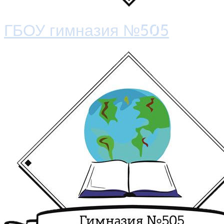
ГБОУ гимназия №505