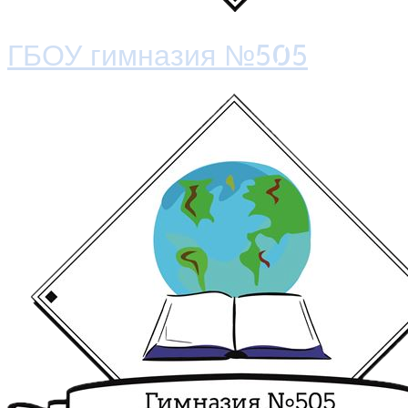
ГБОУ гимназия №505