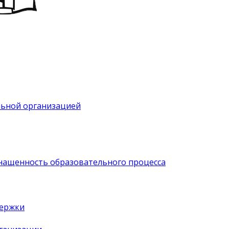
льной организацией
нащенность образовательного процесса
держки