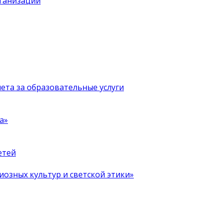
рганизации
чета за образовательные услуги
а»
етей
иозных культур и светской этики»