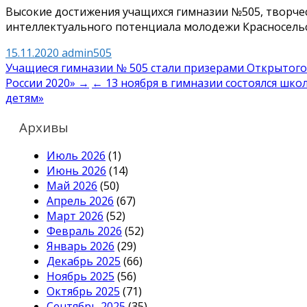
Высокие достижения учащихся гимназии №505, творчес
интеллектуального потенциала молодежи Красносельс
15.11.2020
admin505
Навигация
Учащиеся гимназии № 505 стали призерами Открытого
России 2020» →
← 13 ноября в гимназии состоялся шко
по
детям»
записям
Архивы
Июль 2026
(1)
Июнь 2026
(14)
Май 2026
(50)
Апрель 2026
(67)
Март 2026
(52)
Февраль 2026
(52)
Январь 2026
(29)
Декабрь 2025
(66)
Ноябрь 2025
(56)
Октябрь 2025
(71)
Сентябрь 2025
(35)