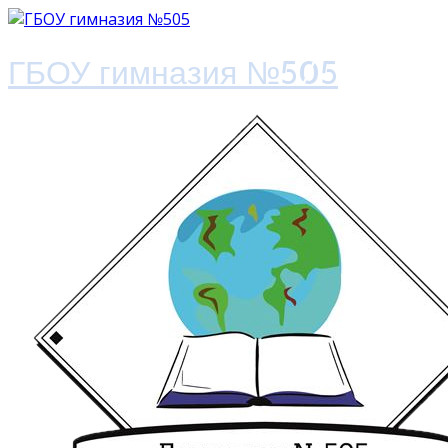
ГБОУ гимназия №505