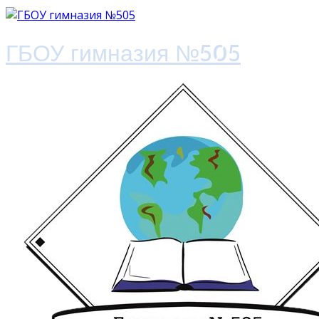
ГБОУ гимназия №505