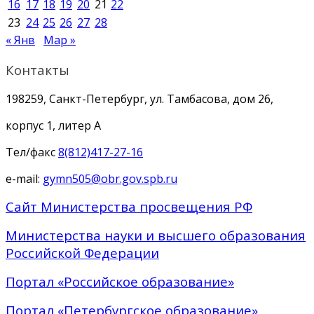
16
17
18
19
20
21
22
23
24
25
26
27
28
« Янв
Мар »
Контакты
198259, Санкт-Петербург, ул. Тамбасова, дом 26,
корпус 1, литер А
Тел/факс
8(812)417-27-16
e-mail:
gymn505@obr.gov.spb.ru
Сайт Министерства просвещения РФ
Министерства науки и высшего образования
Российской Федерации
Портал «Российское образование»
Портал «Петербургское образование»