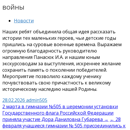
войны
Новости
Наших ребят объединила общая идея рассказать
истории тех маленьких героев, чьи детские годы
пришлись на суровые военные времена. Выражаем
огромную благодарность руководителю
направления Панасюк И.А. и нашим юным
экскурсоводам за выступления, искреннее желание
сохранить память о поколении победителей.
Мероприятие позволило каждому ученику
почувствовать свою причастность к великому
историческому наследию нашей Родины.
28.02.2026
admin505
Навигация
2 марта в гимназии №505 в церемонии установки
Государственного флага Российской Федерации
по
приняла участие Дора Даниловна Губарева →
← 28
записям
февраля учащиеся гимназии № 505 присоединились к