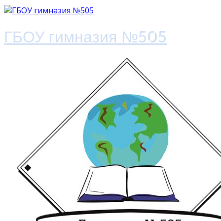
ГБОУ гимназия №505