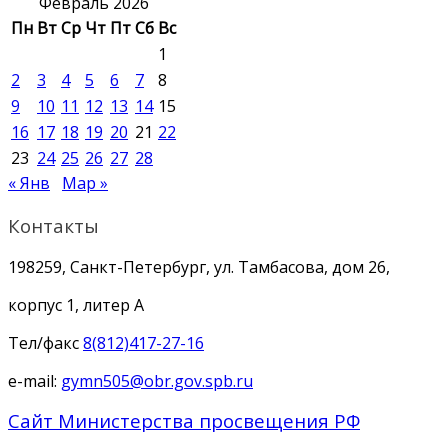
Февраль 2026
Пн
Вт
Ср
Чт
Пт
Сб
Вс
1
2
3
4
5
6
7
8
9
10
11
12
13
14
15
16
17
18
19
20
21
22
23
24
25
26
27
28
« Янв
Мар »
Контакты
198259, Санкт-Петербург, ул. Тамбасова, дом 26,
корпус 1, литер А
Тел/факс
8(812)417-27-16
e-mail:
gymn505@obr.gov.spb.ru
Сайт Министерства просвещения РФ