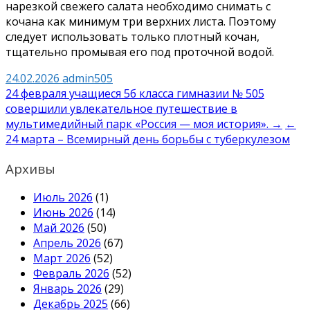
нарезкой свежего салата необходимо снимать с
кочана как минимум три верхних листа. Поэтому
следует использовать только плотный кочан,
тщательно промывая его под проточной водой.
24.02.2026
admin505
Навигация
24 февраля учащиеся 5б класса гимназии № 505
совершили увлекательное путешествие в
по
мультимедийный парк «Россия — моя история». →
←
записям
24 марта – Всемирный день борьбы с туберкулезом
Архивы
Июль 2026
(1)
Июнь 2026
(14)
Май 2026
(50)
Апрель 2026
(67)
Март 2026
(52)
Февраль 2026
(52)
Январь 2026
(29)
Декабрь 2025
(66)