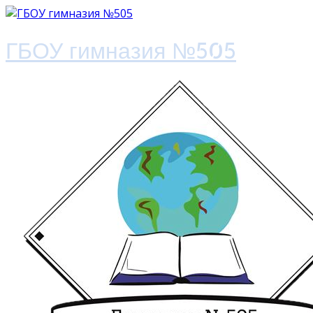
ГБОУ гимназия №505