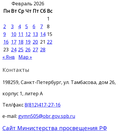
Февраль 2026
Пн
Вт
Ср
Чт
Пт
Сб
Вс
1
2
3
4
5
6
7
8
9
10
11
12
13
14
15
16
17
18
19
20
21
22
23
24
25
26
27
28
« Янв
Мар »
Контакты
198259, Санкт-Петербург, ул. Тамбасова, дом 26,
корпус 1, литер А
Тел/факс
8(812)417-27-16
e-mail:
gymn505@obr.gov.spb.ru
Сайт Министерства просвещения РФ