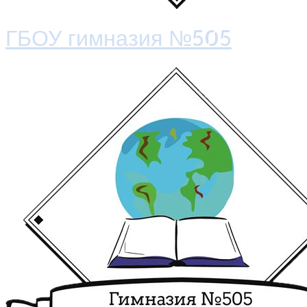
ГБОУ гимназия №505