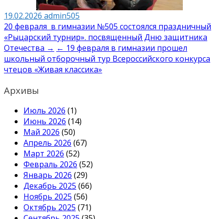
19.02.2026
admin505
Навигация
20 февраля в гимназии №505 состоялся праздничный
«Рыцарский турнир». посвященный Дню защитника
по
Отечества →
← 19 февраля в гимназии прошел
записям
школьный отборочный тур Всероссийского конкурса
чтецов «Живая классика»
Архивы
Июль 2026
(1)
Июнь 2026
(14)
Май 2026
(50)
Апрель 2026
(67)
Март 2026
(52)
Февраль 2026
(52)
Январь 2026
(29)
Декабрь 2025
(66)
Ноябрь 2025
(56)
Октябрь 2025
(71)
Сентябрь 2025
(35)