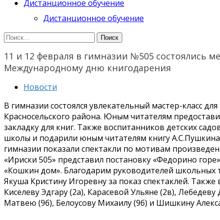
Дистанционное обучение
Дистанционное обучение
Найти:
11 и 12 февраля в гимназии №505 состоялись 
Международному дню книгодарения
Новости
В гимназии состоялся увлекательный мастер-класс дл
Красносельского района. Юным читателям предостав
закладку для книг. Также воспитанников детских сад
школы и подарили юным читателям книгу А.С.Пушкина 
гимназии показали спектакли по мотивам произведен
«Ириски 505» представил постановку «Федорино горе
«Кошкин дом». Благодарим руководителей школьных
Якуша Кристину Игоревну за показ спектаклей. Также
Киселеву Эдгару (2а), Карасевой Ульяне (2в), Лебедеву
Матвею (9б), Белоусову Михаилу (9б) и Шишкину Алекс