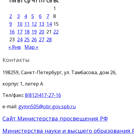
Пн
Вт
Ср
Чт
Пт
Сб
Вс
1
2
3
4
5
6
7
8
9
10
11
12
13
14
15
16
17
18
19
20
21
22
23
24
25
26
27
28
« Янв
Мар »
Контакты
198259, Санкт-Петербург, ул. Тамбасова, дом 26,
корпус 1, литер А
Тел/факс
8(812)417-27-16
e-mail:
gymn505@obr.gov.spb.ru
Сайт Министерства просвещения РФ
Министерства науки и высшего образования 