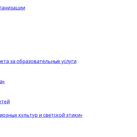
рганизации
чета за образовательные услуги
а»
етей
иозных культур и светской этики»