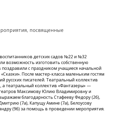
мероприятия, посвященные
я воспитанников детских садов №22 и №32
или возможность изготовить собственную
ов поздравили с праздником учащиеся начальной
«Сказки». После мастер-класса маленьким гостям
ий русских писателей. Театральный коллектив
», а театральный коллектив «Фантазеры» —
 театров Максимову Юлию Владимировну и
 выражаем благодарность Стафееву Федору (2б),
 Дмитрию (7а), Капущу Амине (7а), Белоусову
андру (9б) за помощь в проведении мероприятия.