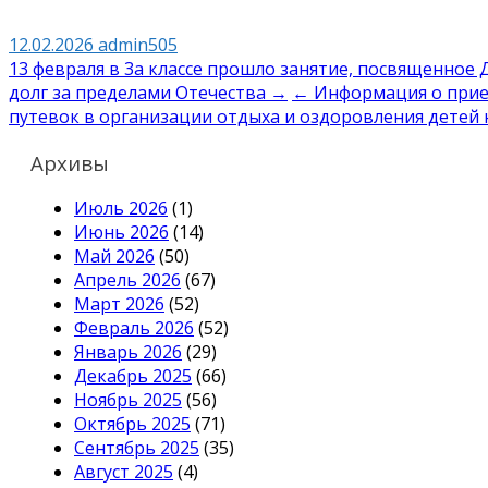
12.02.2026
admin505
Навигация
13 февраля в 3а классе прошло занятие, посвященное
долг за пределами Отечества →
← Информация о прие
по
путевок в организации отдыха и оздоровления детей 
записям
Архивы
Июль 2026
(1)
Июнь 2026
(14)
Май 2026
(50)
Апрель 2026
(67)
Март 2026
(52)
Февраль 2026
(52)
Январь 2026
(29)
Декабрь 2025
(66)
Ноябрь 2025
(56)
Октябрь 2025
(71)
Сентябрь 2025
(35)
Август 2025
(4)