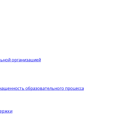
льной организацией
нащенность образовательного процесса
держки