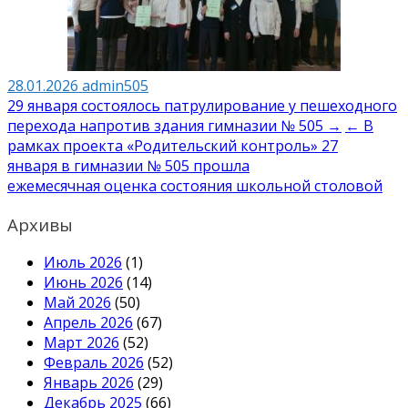
28.01.2026
admin505
Навигация
29 января состоялось патрулирование у пешеходного
перехода напротив здания гимназии № 505 →
← В
по
рамках проекта «Родительский контроль» 27
записям
января в гимназии № 505 прошла
ежемесячная оценка состояния школьной столовой
Архивы
Июль 2026
(1)
Июнь 2026
(14)
Май 2026
(50)
Апрель 2026
(67)
Март 2026
(52)
Февраль 2026
(52)
Январь 2026
(29)
Декабрь 2025
(66)